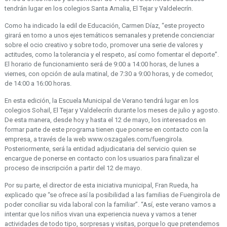
tendrán lugar en los colegios Santa Amalia, El Tejar y Valdelecrín.
Como ha indicado la edil de Educación, Carmen Díaz, “este proyecto
girará en torno a unos ejes temáticos semanales y pretende concienciar
sobre el ocio creativo y sobre todo, promover una serie de valores y
actitudes, como la tolerancia y el respeto, así como fomentar el deporte”.
El horario de funcionamiento será de 9:00 a 14:00 horas, de lunes a
viernes, con opción de aula matinal, de 7:30 a 9:00 horas, y de comedor,
de 14:00 a 16:00 horas.
En esta edición, la Escuela Municipal de Verano tendrá lugar en los
colegios Sohail, El Tejar y Valdelecrín durante los meses de julio y agosto.
De esta manera, desde hoy y hasta el 12 de mayo, los interesados en
formar parte de este programa tienen que ponerse en contacto con la
empresa, a través de la web www.oszagales.com/fuengirola.
Posteriormente, será la entidad adjudicataria del servicio quien se
encargue de ponerse en contacto con los usuarios para finalizar el
proceso de inscripción a partir del 12 de mayo.
Por su parte, el director de esta iniciativa municipal, Fran Rueda, ha
explicado que “se ofrece así la posibilidad a las familias de Fuengirola de
poder conciliar su vida laboral con la familiar”. “Así, este verano vamos a
intentar que los niños vivan una experiencia nueva y vamos a tener
actividades de todo tipo, sorpresas y visitas, porque lo que pretendemos