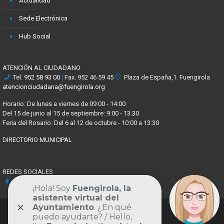
Actualidad
Sede Electrónica
Hub Social
ATENCIÓN AL CIUDADANO
Tel.
952 58 93 00
|
Fax. 952 46 59 45
Plaza de España,1. Fuengirola
atencionciudadana@fuengirola.org
Horario: De lunes a viernes de 09:00 - 14:00
Del 15 de junio al 15 de septiembre: 9:00 - 13:30
Feria del Rosario: Del 6 al 12 de octubre - 10:00 a 13:30
DIRECTORIO MUNICIPAL
REDES SOCIALES
Facebook
X
Youtube
Instagram
Volver