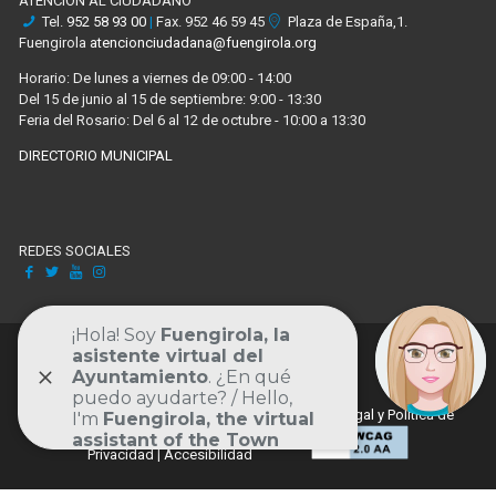
ATENCIÓN AL CIUDADANO
Tel.
952 58 93 00
|
Fax. 952 46 59 45
Plaza de España,1.
Fuengirola
atencionciudadana@fuengirola.org
Horario: De lunes a viernes de 09:00 - 14:00
Del 15 de junio al 15 de septiembre: 9:00 - 13:30
Feria del Rosario: Del 6 al 12 de octubre - 10:00 a 13:30
DIRECTORIO MUNICIPAL
REDES SOCIALES
Facebook
X
Youtube
Instagram
Volver al inicio de la pá
© 2024 Portal Municipal de Fuengirola. |
Aviso Legal y Política de
Privacidad
|
Accesibilidad