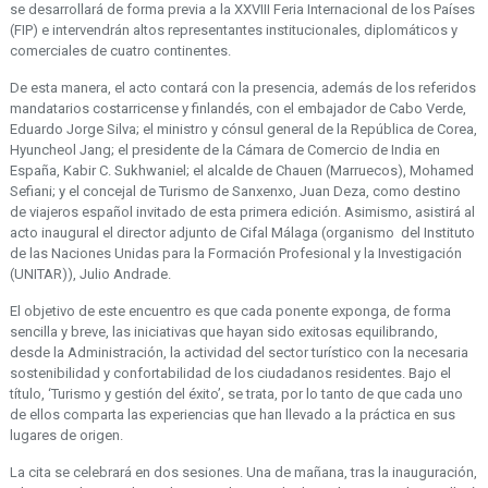
se desarrollará de forma previa a la XXVIII Feria Internacional de los Países
(FIP) e intervendrán altos representantes institucionales, diplomáticos y
comerciales de cuatro continentes.
De esta manera, el acto contará con la presencia, además de los referidos
mandatarios costarricense y finlandés, con el embajador de Cabo Verde,
Eduardo Jorge Silva; el ministro y cónsul general de la República de Corea,
Hyuncheol Jang; el presidente de la Cámara de Comercio de India en
España, Kabir C. Sukhwaniel; el alcalde de Chauen (Marruecos), Mohamed
Sefiani; y el concejal de Turismo de Sanxenxo, Juan Deza, como destino
de viajeros español invitado de esta primera edición. Asimismo, asistirá al
acto inaugural el director adjunto de Cifal Málaga (organismo del Instituto
de las Naciones Unidas para la Formación Profesional y la Investigación
(UNITAR)), Julio Andrade.
El objetivo de este encuentro es que cada ponente exponga, de forma
sencilla y breve, las iniciativas que hayan sido exitosas equilibrando,
desde la Administración, la actividad del sector turístico con la necesaria
sostenibilidad y confortabilidad de los ciudadanos residentes. Bajo el
título, ‘Turismo y gestión del éxito’, se trata, por lo tanto de que cada uno
de ellos comparta las experiencias que han llevado a la práctica en sus
lugares de origen.
La cita se celebrará en dos sesiones. Una de mañana, tras la inauguración,