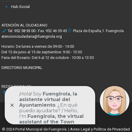
Hub Social
ATENCIÓN AL CIUDADANO
Tel.
952 58 93 00
|
Fax. 952 46 59 45
Plaza de España,1. Fuengirola
atencionciudadana@fuengirola.org
Horario: De lunes a viernes de 09:00 - 14:00
Del 15 de junio al 15 de septiembre: 9:00 - 13:30
Feria del Rosario: Del 6 al 12 de octubre - 10:00 a 13:30
DIRECTORIO MUNICIPAL
REDES SOCIALES
Facebook
X
Youtube
Instagram
Volver
al
© 2024 Portal Municipal de Fuengirola. |
Aviso Legal y Política de Privacidad