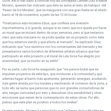
Goce. Así lo han dado a conocer hoy las concejalas Carmen Díaz e Isabel
Moreno, quienes han indicado que éste se suma al resto de trabajos del
‘Paseo de los Murales’, que se inaugurará con una gran fiesta en el citado
barrio el 18 de noviembre, a partir de las 12:30 horas.
“Finalizamos esta iniciativa Edusi, que conlleva una inversión
importantísima, a lo grande, aunque si es cierto que nos queda por hacer
un mural que se iniciará dentro de unas semanas, pero sí que teníamos
claro que esta manzana no se podía quedar sin un proyecto como éste
que hoy estamos viendo y que afecta al mercado”, ha explicado Díaz,
indicando que “nos reunimos con los comerciantes del mercado y les
presentamos varios bocetos de diferentes artistas urbanos que han
participado en este proyecto y el mural de Lula Goce fue elegido por
unanimidad, que va mucho en su estilo”.
Por su parte, Lula Goce ha asegurado que “me parece brutal que se
impulsen proyectos de este tipo, que involucren a la comunidad y que
además hagan al barrio más aperturista, generando sinergias, acudiendo
más gente atraída por los murales y reactivando el comercio de la zona; a
todo ello se suma que personas que no son grandes consumidoras de
arte, tengan curiosidad por esto y descubran otra sensibilidad y otras
emociones que vienen de la contemplación de estas obras. Por ello,
pienso que este plan es positivo a todos los niveles”.
En este sentido, Moreno ha recordado que “el Paseo de los Murales es