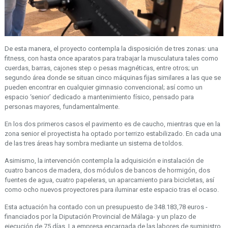
De esta manera, el proyecto contempla la disposición de tres zonas: una
fitness, con hasta once aparatos para trabajar la musculatura tales como
cuerdas, barras, cajones step o pesas magnéticas, entre otros; un
segundo área donde se situan cinco máquinas fijas similares a las que se
pueden encontrar en cualquier gimnasio convencional; así como un
espacio ‘senior’ dedicado a mantenimiento físico, pensado para
personas mayores, fundamentalmente.
En los dos primeros casos el pavimento es de caucho, mientras que en la
zona senior el proyectista ha optado por terrizo estabilizado. En cada una
de las tres áreas hay sombra mediante un sistema de toldos.
Asimismo, la intervención contempla la adquisición e instalación de
cuatro bancos de madera, dos módulos de bancos de hormigón, dos
fuentes de agua, cuatro papeleras, un aparcamiento para bicicletas, así
como ocho nuevos proyectores para iluminar este espacio tras el ocaso.
Esta actuación ha contado con un presupuesto de 348.183,78 euros -
financiados por la Diputación Provincial de Málaga- y un plazo de
ejecución de 75 días. La empresa encargada de las labores de suministro