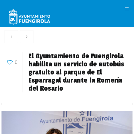
M
Artículo
Siguiente
anterior
Articulo
El Ayuntamiento de Fuengirola
0
habilita un servicio de autobús
gratuito al parque de El
Esparragal durante la Romería
del Rosario