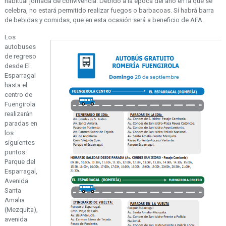
habitual jornada de convivencia. Debido a la época del año en la que se
celebra, no estará permitido realizar fuegos o barbacoas. Sí habrá barra
de bebidas y comidas, que en esta ocasión será a beneficio de AFA.
Los
autobuses
de regreso
desde El
Esparragal
hasta el
centro de
Fuengirola
realizarán
paradas en
los
siguientes
puntos:
Parque del
Esparragal,
Avenida
Santa
Amalia
(Mezquita),
avenida