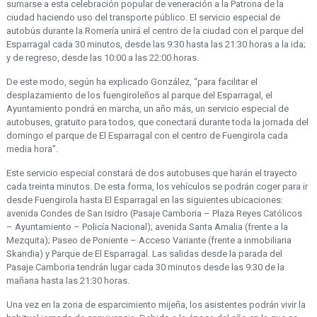
sumarse a esta celebración popular de veneración a la Patrona de la
ciudad haciendo uso del transporte público. El servicio especial de
autobús durante la Romería unirá el centro de la ciudad con el parque del
Esparragal cada 30 minutos, desde las 9:30 hasta las 21:30 horas a la ida;
y de regreso, desde las 10:00 a las 22:00 horas.
De este modo, según ha explicado González, “para facilitar el
desplazamiento de los fuengiroleños al parque del Esparragal, el
Ayuntamiento pondrá en marcha, un año más, un servicio especial de
autobuses, gratuito para todos, que conectará durante toda la jornada del
domingo el parque de El Esparragal con el centro de Fuengirola cada
media hora”.
Este servicio especial constará de dos autobuses que harán el trayecto
cada treinta minutos. De esta forma, los vehículos se podrán coger para ir
desde Fuengirola hasta El Esparragal en las siguientes ubicaciones:
avenida Condes de San Isidro (Pasaje Camboria – Plaza Reyes Católicos
– Ayuntamiento – Policía Nacional); avenida Santa Amalia (frente a la
Mezquita); Paseo de Poniente – Acceso Variante (frente a inmobiliaria
Skandia) y Parque de El Esparragal. Las salidas desde la parada del
Pasaje Camboria tendrán lugar cada 30 minutos desde las 9:30 de la
mañana hasta las 21:30 horas.
Una vez en la zona de esparcimiento mijeña, los asistentes podrán vivir la