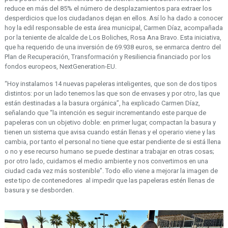
reduce en más del 85% el número de desplazamientos para extraer los
desperdicios que los ciudadanos dejan en ellos. Así lo ha dado a conocer
hoy la edil responsable de esta área municipal, Carmen Díaz, acompañada
por la teniente de alcalde de Los Boliches, Rosa Ana Bravo. Esta iniciativa,
que ha requerido de una inversión de 69.938 euros, se enmarca dentro del
Plan de Recuperación, Transformación y Resiliencia financiado por los
fondos europeos, NextGeneration-EU.
“Hoy instalamos 14 nuevas papeleras inteligentes, que son de dos tipos
distintos: por un lado tenemos las que son de envases y por otro, las que
están destinadas a la basura orgánica”, ha explicado Carmen Díaz,
señalando que “la intención es seguir incrementando este parque de
papeleras con un objetivo doble: en primer lugar, compactan la basura y
tienen un sistema que avisa cuando están llenas y el operario viene y las
cambia, por tanto el personal no tiene que estar pendiente de si está llena
o no y ese recurso humano se puede destinar a trabajar en otras cosas;
por otro lado, cuidamos el medio ambiente y nos convertimos en una
ciudad cada vez más sostenible”. Todo ello viene a mejorar la imagen de
este tipo de contenedores al impedir que las papeleras estén llenas de
basura y se desborden.