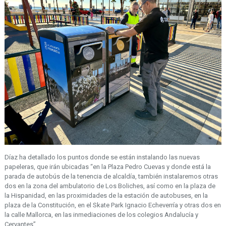
Díaz ha detallado los puntos donde se están instalando las nuevas
papeleras, que irán ubicadas “en la Plaza Pedro Cuevas y donde está la
parada de autobús de la tenencia de alcaldía, también instalaremos otras
dos en la zona del ambulatorio de Los Boliches, así como en la plaza de
la Hispanidad, en las proximidades de la estación de autobuses, en la
plaza de la Constitución, en el Skate Park Ignacio Echeverría y otras dos en
la calle Mallorca, en las inmediaciones de los colegios Andalucía y
Cervantes”.