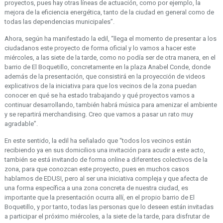
proyectos, pues hay otras líneas de actuación, como por ejemplo, la
mejora de la eficiencia energética, tanto de la ciudad en general como de
todas las dependencias municipales”.
Ahora, según ha manifestado la edil, “llega el momento de presentar a los
ciudadanos este proyecto de forma oficial y lo vamos a hacer este
miércoles, a las siete de la tarde, como no podía ser de otra manera, en el
barrio de El Boquetillo, concretamente en la plaza Anabel Conde, donde
además de la presentación, que consistirá en la proyección de videos
explicativos de la iniciativa para que los vecinos de la zona puedan
conocer en qué se ha estado trabajando y qué proyectos vamos a
continuar desarrollando, también habrá música para amenizar el ambiente
y se repartirá merchandising. Creo que vamos a pasar un rato muy
agradable”.
En este sentido, la edil ha señalado que “todos los vecinos están
recibiendo ya en sus domicilios una invitación para acudir a este acto,
también se está invitando de forma online a diferentes colectivos de la
zona, para que conozcan este proyecto, pues en muchos casos
hablamos de EDUSI, pero al ser una iniciativa compleja y que afecta de
una forma específica a una zona concreta de nuestra ciudad, es
importante que la presentación ocurra allí, en el propio barrio de El
Boquetillo, y por tanto, todas las personas que lo deseen están invitadas
a participar el próximo miércoles, a la siete de la tarde, para disfrutar de