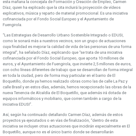
esta mañana la concejala de Formación y Creación de Empleo, Carmen
Díaz, quien ha explicado que la cita incluirá la proyección de vídeos
explicativos, música y reparto de material promocional. Es una iniciativa
cofinanciada por el Fondo Social Europeo y el Ayuntamiento de
Fuengirola.
“Las Estrategias de Desarrollo Urbano Sostenible Integrado o EDUSI,
como le sonará más a nuestros vecinos, son un grupo de actuaciones
cuya finalidad es mejorar la calidad de vida de las personas de una forma
integral”, ha señalado Díaz, explicando que “se trata de una iniciativa
cofinanciada por el Fondo Social Europeo, que aporta 10 millones de
euros, y el Ayuntamiento de Fuengirola, que invierte 2,5 millones de euros,
con ocho líneas diferentes de trabajo que se desarrollan de forma integral
en toda la ciudad, pero de forma muy particular en el barrio de El
Boquetillo, donde ya hemos realizado obras como las de calle La Paz y
calle Brasil y en estos días, además, hemos recepcionado las obras de la
nueva Tenencia de Alcaldía de El Boquetillo, que además irá dotada de
equipos informáticos y mobiliario, que corren también a cargo de la
iniciativa EDUSI”.
Así, según ha continuado detallando Carmen Díaz, además de estos
proyectos ya ejecutados o en vías de finalización, “dentro de esta
iniciativa se incluyen otras actuaciones que incidirán especialmente en El
Boquetillo, aunque no es el único barrio donde se desarrollarán