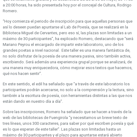
a 20:00 horas, ha sido presentada hoy por el concejal de Cultura, Rodrigo
Romero.
“Hoy comienza el periodo de inscripción para que aquellas personas que
así lo deseen puedan apuntarse al Lab de Poesía, que se realizará en la
Biblioteca Miguel de Cervantes, pero eso sí, las plazas son limitadas a un
máximo de 30 participantes”, ha explicado Romero, destacando que “será
Mariano Peyrou el encargado de impartir este laboratorio, uno de los
grandes poetas a nivel nacional. Este taller es una manera fantástica de,
no solo disfrutar de la poesía de una manera pasiva, sino también activa,
escribiendo. Será además una experiencia grupal porque se analizará, de
una manera muy enriquecedora, cómo mejorar esos textos que hacemos,
qué nos hacen sentir”.
En este sentido, el edil ha señalado que “a través de este laboratorio los
participantes podrán acercarse, no solo a la comprensión y la lectura, sino
también a la escritura de poesía, con herramientas distintas a las que nos
están dando en nuestro día a día”.
Sobre las inscripciones, Romero ha señalado que se hacen a través de la
web de las bibliotecas de Fuengirola “y necesitamos un breve texto de
tres líneas, unos 300 caracteres, para saber por qué escriben poesía y qué
es lo que esperan de este taller”. Las plazas son limitadas hasta un
máximo de 30 participantes y el plazo para apuntarse estará abierto