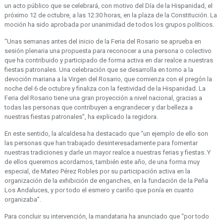
un acto público que se celebrará, con motivo del Día de la Hispanidad, el
próximo 12 de octubre, a las 12:30 horas, en la plaza de la Constitución. La
moción ha sido aprobada por unanimidad de todos los grupos políticos.
“Unas semanas antes del inicio de la Feria del Rosario se aprueba en
sesión plenaria una propuesta para reconocer a una persona o colectivo
que ha contribuido y participado de forma activa en dar realce a nuestras
fiestas patronales. Una celebración que se desarrolla en torno a la
devoción mariana a la Virgen del Rosario, que comienza con el pregón la
noche del 6 de octubre y finaliza con la festividad de la Hispanidad. La
Feria del Rosario tiene una gran proyección a nivel nacional, gracias a
todas las personas que contribuyen a engrandecer y dar belleza a
nuestras fiestas patronales”, ha explicado la regidora.
En este sentido, la alcaldesa ha destacado que “un ejemplo de ello son
las personas que han trabajado desinteresadamente para fomentar
nuestras tradiciones y darle un mayor realce a nuestras ferias y fiestas. Y
de ellos queremos acordarnos, también este año, de una forma muy
especial, de Mateo Pérez Robles por su participación activa en la
organización de la exhibición de enganches, en la fundación de la Peña
Los Andaluces, y por todo el esmero y cariño que ponía en cuanto
organizaba”.
Para concluir su intervención, la mandataria ha anunciado que “por todo