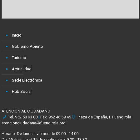
Inicio
Gobierno Abierto
Turismo
Actualidad
Sede Electrónica
Hub Social
ATENCIÓN AL CIUDADANO
Tel.
952 58 93 00
|
Fax. 952 46 59 45
Plaza de España,1. Fuengirola
atencionciudadana@fuengirola.org
Horario: De lunes a viernes de 09:00 - 14:00
Del 15 de junio al 15 de septiembre: 9:00 - 13:30