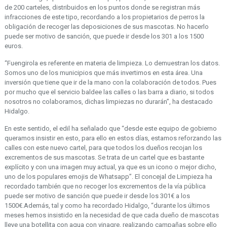
de 200 carteles, distribuidos en los puntos donde se registran más
infracciones de este tipo, recordando a los propietarios de perros la
obligación de recoger las deposiciones de sus mascotas. No hacerlo
puede ser motivo de sanción, que puede ir desde los 301 a los 1500
euros.
“Fuengirola es referente en materia de limpieza. Lo demuestran los datos.
Somos uno de los municipios que más invertimos en esta área. Una
inversión que tiene que ir de la mano con la colaboración de todos. Pues
por mucho que el servicio baldee las calles o las barra a diario, si todos
nosotros no colaboramos, dichas limpiezas no durarán”, ha destacado
Hidalgo.
En este sentido, el edil ha señalado que “desde este equipo de gobierno
queramos insistir en esto, para ello en estos días, estamos reforzando las
calles con este nuevo cartel, para que todos los dueños recojan los
excrementos de sus mascotas. Se trata de un cartel que es bastante
explícito y con una imagen muy actual, ya que es un icono o mejor dicho,
uno de los populares emojis de Whatsapp”. El concejal de Limpieza ha
recordado también que no recoger los excrementos de la vía pública
puede ser motivo de sanción que puede ir desde los 301€ a los
1500€.Además, tal y como ha recordado Hidalgo, “durante los últimos
meses hemos insistido en la necesidad de que cada dueño de mascotas
lleve una botellita con agua con vinagre, realizando campañas sobre ello