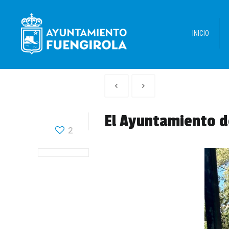
INICIO
Artículo
Siguiente
anterior
Articulo
El Ayuntamiento d
2