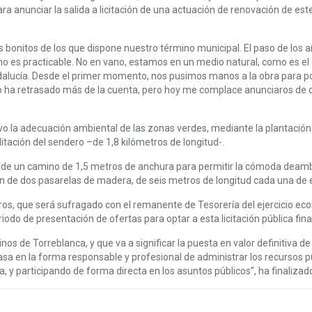
ra anunciar la salida a licitación de una actuación de renovación de est
s bonitos de los que dispone nuestro término municipal. El paso de los a
o es practicable. No en vano, estamos en un medio natural, como es el
ndalucía. Desde el primer momento, nos pusimos manos a la obra para p
lo ha retrasado más de la cuenta, pero hoy me complace anunciaros de q
ivo la adecuación ambiental de las zonas verdes, mediante la plantació
tación del sendero –de 1,8 kilómetros de longitud-.
n de un camino de 1,5 metros de anchura para permitir la cómoda deambu
ción de dos pasarelas de madera, de seis metros de longitud cada una de e
os, que será sufragado con el remanente de Tesorería del ejercicio econ
iodo de presentación de ofertas para optar a esta licitación pública finali
s de Torreblanca, y que va a significar la puesta en valor definitiva de
a en la forma responsable y profesional de administrar los recursos púb
 y participando de forma directa en los asuntos públicos”, ha finaliza