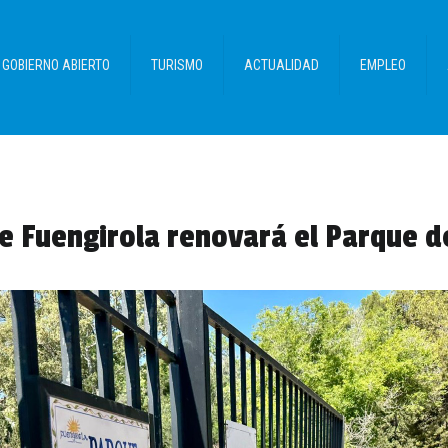
GOBIERNO ABIERTO
TURISMO
ACTUALIDAD
EMPLEO
e Fuengirola renovará el Parque d