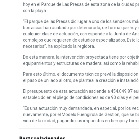
hoy en el Parque de Las Presas de esta zona de la ciudad pa
con la playa.
“El parque de las Presas dio lugar a uno de los senderos má
borrascas han acabado por deteriorarlo, de forma que hoy n
cualquier clase de actuación, corresponde a la Junta de A
complejos que requieren de estudios especializados. Esto 
necesarios”, ha explicado la regidora.
De esta manera, la intervención proyectada tiene por objet
equipamientos y estructuras de madera; así como la rehabili
Para esto último, el documento técnico prevé la disposició
el paso de un lado al otro, se plantea la creación e instala
El presupuesto de esta actuación asciende a 454.049,87 eur
establecido en el pliego de condiciones es de 90 días y el per
“Es una actuación muy demandada, en especial, por los vecino
nuevamente, por el Modelo Fuengirola de Gestión, que se bas
vida de la ciudad, pagando sus impuestos en tiempo y forma,
Posts relacionados