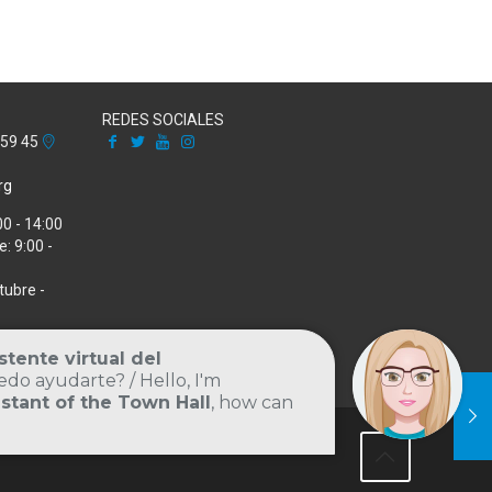
REDES SOCIALES
Facebook
X
Youtube
Instagram
 59 45
rg
00 - 14:00
: 9:00 -
tubre -
Volver