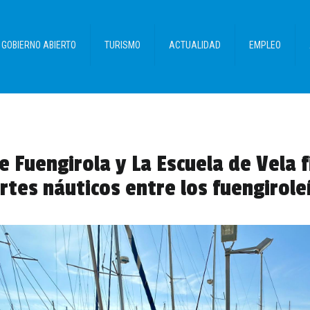
GOBIERNO ABIERTO
TURISMO
ACTUALIDAD
EMPLEO
 Fuengirola y La Escuela de Vela 
rtes náuticos entre los fuengirol