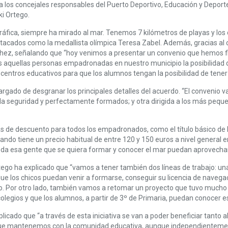
a los concejales responsables del Puerto Deportivo, Educación y Depor
ki Ortego.
gráfica, siempre ha mirado al mar. Tenemos 7 kilómetros de playas y lo
cados como la medallista olímpica Teresa Zabel. Además, gracias al c
chez, señalando que “hoy venimos a presentar un convenio que hemos fi
das aquellas personas empadronadas en nuestro municipio la posibilidad 
entros educativos para que los alumnos tengan la posibilidad de tener 
ncargado de desgranar los principales detalles del acuerdo. “El convenio v
 la seguridad y perfectamente formados; y otra dirigida a los más peque
as de descuento para todos los empadronados, como el título básico de 
do tiene un precio habitual de entre 120 y 150 euros a nivel general
 toda esa gente que se quiera formar y conocer el mar puedan aprovecha
ego ha explicado que “vamos a tener también dos líneas de trabajo: una 
 que los chicos puedan venir a formarse, conseguir su licencia de nave
ido. Por otro lado, también vamos a retomar un proyecto que tuvo much
 colegios y que los alumnos, a partir de 3º de Primaria, puedan conocer 
plicado que “a través de esta iniciativa se van a poder beneficiar tanto
que mantenemos con la comunidad educativa, aunque independientemen