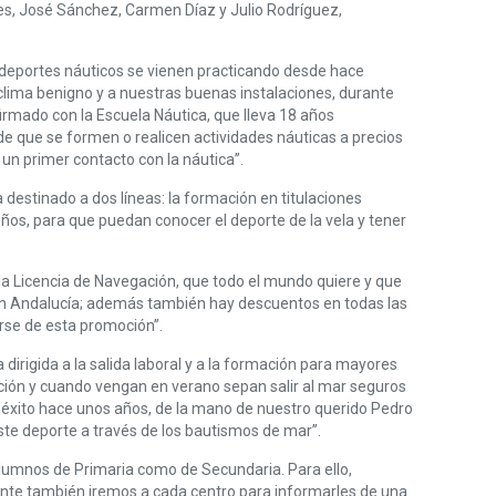
tes, José Sánchez, Carmen Díaz y Julio Rodríguez,
s deportes náuticos se vienen practicando desde hace
lima benigno y a nuestras buenas instalaciones, durante
rmado con la Escuela Náutica, que lleva 18 años
de que se formen o realicen actividades náuticas a precios
un primer contacto con la náutica”.
a destinado a dos líneas: la formación en titulaciones
ños, para que puedan conocer el deporte de la vela y tener
la Licencia de Navegación, que todo el mundo quiere y que
 en Andalucía; además también hay descuentos en todas las
rse de esta promoción”.
dirigida a la salida laboral y a la formación para mayores
gación y cuando vengan en verano sepan salir al mar seguros
o éxito hace unos años, de la mano de nuestro querido Pedro
este deporte a través de los bautismos de mar”.
 alumnos de Primaria como de Secundaria. Para ello,
te también iremos a cada centro para informarles de una