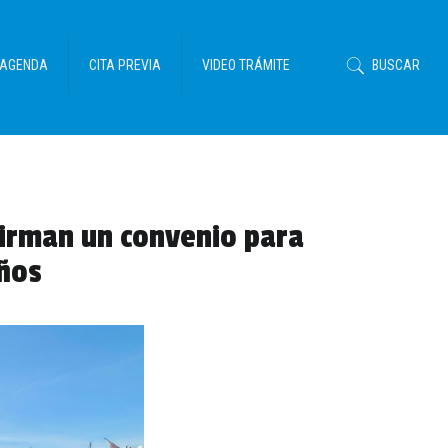
AGENDA
CITA PREVIA
VIDEO TRÁMITE
BUSCAR
firman un convenio para
eños