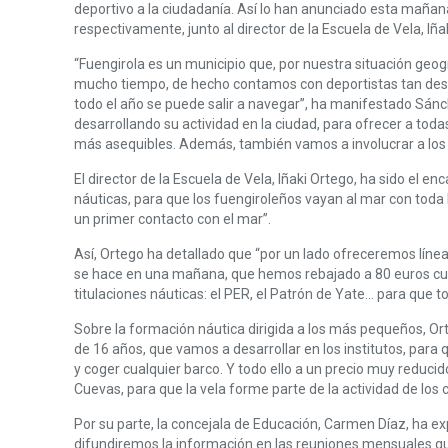
deportivo a la ciudadanía. Así lo han anunciado esta mañan
respectivamente, junto al director de la Escuela de Vela, Iña
“Fuengirola es un municipio que, por nuestra situación geo
mucho tiempo, de hecho contamos con deportistas tan desta
todo el año se puede salir a navegar”, ha manifestado Sán
desarrollando su actividad en la ciudad, para ofrecer a to
más asequibles. Además, también vamos a involucrar a los c
El director de la Escuela de Vela, Iñaki Ortego, ha sido el e
náuticas, para que los fuengiroleños vayan al mar con toda
un primer contacto con el mar”.
Así, Ortego ha detallado que “por un lado ofreceremos líne
se hace en una mañana, que hemos rebajado a 80 euros cuan
titulaciones náuticas: el PER, el Patrón de Yate… para que
Sobre la formación náutica dirigida a los más pequeños, Ort
de 16 años, que vamos a desarrollar en los institutos, para
y coger cualquier barco. Y todo ello a un precio muy reduc
Cuevas, para que la vela forme parte de la actividad de los
Por su parte, la concejala de Educación, Carmen Díaz, ha ex
difundiremos la información en las reuniones mensuales 