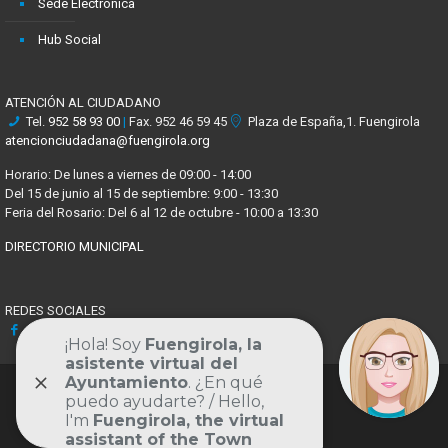
Sede Electrónica
Hub Social
ATENCIÓN AL CIUDADANO
Tel.
952 58 93 00
|
Fax. 952 46 59 45
Plaza de España,1. Fuengirola
atencionciudadana@fuengirola.org
Horario: De lunes a viernes de 09:00 - 14:00
Del 15 de junio al 15 de septiembre: 9:00 - 13:30
Feria del Rosario: Del 6 al 12 de octubre - 10:00 a 13:30
DIRECTORIO MUNICIPAL
REDES SOCIALES
Facebook
X
Youtube
Instagram
Volver