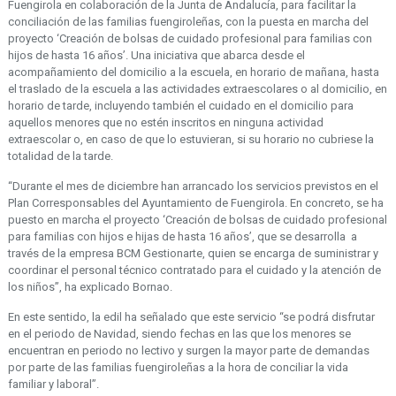
Fuengirola en colaboración de la Junta de Andalucía, para facilitar la
conciliación de las familias fuengiroleñas, con la puesta en marcha del
proyecto ‘Creación de bolsas de cuidado profesional para familias con
hijos de hasta 16 años’. Una iniciativa que abarca desde el
acompañamiento del domicilio a la escuela, en horario de mañana, hasta
el traslado de la escuela a las actividades extraescolares o al domicilio, en
horario de tarde, incluyendo también el cuidado en el domicilio para
aquellos menores que no estén inscritos en ninguna actividad
extraescolar o, en caso de que lo estuvieran, si su horario no cubriese la
totalidad de la tarde.
“Durante el mes de diciembre han arrancado los servicios previstos en el
Plan Corresponsables del Ayuntamiento de Fuengirola. En concreto, se ha
puesto en marcha el proyecto ‘Creación de bolsas de cuidado profesional
para familias con hijos e hijas de hasta 16 años’, que se desarrolla a
través de la empresa BCM Gestionarte, quien se encarga de suministrar y
coordinar el personal técnico contratado para el cuidado y la atención de
los niños”, ha explicado Bornao.
En este sentido, la edil ha señalado que este servicio “se podrá disfrutar
en el periodo de Navidad, siendo fechas en las que los menores se
encuentran en periodo no lectivo y surgen la mayor parte de demandas
por parte de las familias fuengiroleñas a la hora de conciliar la vida
familiar y laboral”.