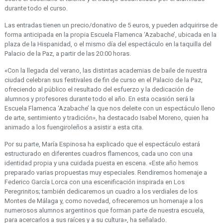
durante todo el curso.
Las entradas tienen un precio/donativo de 5 euros, y pueden adquirirse de
forma anticipada en la propia Escuela Flamenca ‘Azabache’, ubicada en la
plaza de la Hispanidad, o el mismo día del espectáculo en la taquilla del
Palacio de la Paz, a partir de las 20:00 horas.
«Con la llegada del verano, las distintas academias de baile de nuestra
ciudad celebran sus festivales de fin de curso en el Palacio de la Paz,
ofreciendo al público el resultado del esfuerzo y la dedicación de
alumnos y profesores durante todo el año. En esta ocasión será la
Escuela Flamenca ‘Azabache’ la que nos deleite con un espectáculo lleno
de arte, sentimiento y tradición», ha destacado Isabel Moreno, quien ha
animado a los fuengiroleños a asistir a esta cita.
Por su parte, María Espinosa ha explicado que el espectáculo estará
estructurado en diferentes cuadros flamencos, cada uno con una
identidad propia y una cuidada puesta en escena. «Este año hemos
preparado varias propuestas muy especiales. Rendiremos homenaje a
Federico García Lorca con una escenificación inspirada en Los
Peregrinitos; también dedicaremos un cuadro a los verdiales de los
Montes de Málaga y, como novedad, ofreceremos un homenaje a los
numerosos alumnos argentinos que forman parte de nuestra escuela,
para acercarlos a sus raíces y a su cultura», ha señalado.