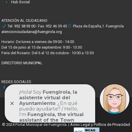
Hub Social
ATENCIÓN AL CIUDADANO
Tel.
952 58 93 00
|
Fax. 952 46 59 45
Plaza de España,1. Fuengirola
atencionciudadana@fuengirola.org
Horario: De lunes a viernes de 09:00 - 14:00
Del 15 de junio al 15 de septiembre: 9:00 - 13:30
Feria del Rosario: Del 6 al 12 de octubre - 10:00 a 13:30
DIRECTORIO MUNICIPAL
REDES SOCIALES
Facebook
X
Youtube
Instagram
Volver
al
© 2024 Portal Municipal de Fuengirola. |
Aviso Legal y Política de Privacidad