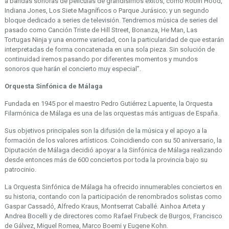
a bandas sonoras de películas de grandísimos éxitos, como Robin Hood,
Indiana Jones, Los Siete Magníficos o Parque Jurásico; y un segundo
bloque dedicado a series de televisión. Tendremos música de series del
pasado como Canción Triste de Hill Street, Bonanza, He Man, Las
Tortugas Ninja y una enorme variedad, con la particularidad de que estarán
interpretadas de forma concatenada en una sola pieza. Sin solución de
continuidad iremos pasando por diferentes momentos y mundos
sonoros que harán el concierto muy especial”.
Orquesta Sinfónica de Málaga
Fundada en 1945 por el maestro Pedro Gutiérrez Lapuente, la Orquesta
Filarmónica de Málaga es una de las orquestas más antiguas de España.
Sus objetivos principales son la difusión de la música y el apoyo a la
formación de los valores artísticos. Coincidiendo con su 50 aniversario, la
Diputación de Málaga decidió apoyar a la Sinfónica de Málaga realizando
desde entonces más de 600 conciertos por toda la provincia bajo su
patrocinio.
La Orquesta Sinfónica de Málaga ha ofrecido innumerables conciertos en
su historia, contando con la participación de renombrados solistas como
Gaspar Cassadó, Alfredo Kraus, Montserrat Caballé. Ainhoa Arteta y
Andrea Bocelli y de directores como Rafael Frubeck de Burgos, Francisco
de Gálvez, Miguel Romea, Marco Boemi y Eugene Kohn.