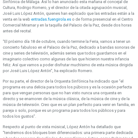
Sinfónica de Málaga. Así lo han anunciado esta mañana el concejal de
Cultura, Rodrigo Romero, y el director de la citada agrupación musical,
José Luis López Antón, quienes han explicado que las entradas están a la
venta en la web
entradas.fuengirola.es
o de forma presencial en el Centro
Comercial Miramar y en la taquilla del Palacio de la Paz, desde dos horas
antes del recital.
“El próximo día 18 de octubre, cuando termine la Feria, vamos a tener un
concierto fabuloso en el Palacio de la Paz, dedicado a bandas sonoras de
cine y series de televisión, además series que todos guardamos en el
imaginario colectivo como algunas de las que hicieron nuestra infancia
feliz. Así que vamos a poder disfrutar muchísimo de esta música dirigida
por José Luis López Antón”, ha explicado Romero.
Por su parte, el director de la Orquesta Sinfónica ha indicado que “el
programa es una delicia para todos los púbicos y es la ocasión perfecta
para que vengan personas que no han visto nunca una orquesta en
directo y se enamoren de la música clásica, de la música de cine y de la
música de televisión. Creo que es un plan perfecto para venir en familia, en
pareja o solo, porque es un programa para todos los públicos y para
todos los gustos”.
Respecto al punto de vista músical, López Antón ha detallado que
“tendremos dos bloques bien diferenciados: una primera parte dedicada