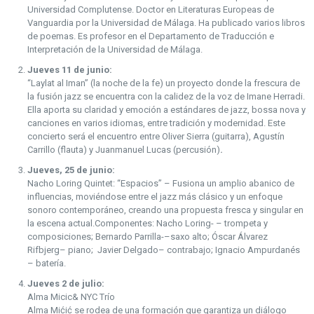
Universidad Complutense. Doctor en Literaturas Europeas de
Vanguardia por la Universidad de Málaga. Ha publicado varios libros
de poemas. Es profesor en el Departamento de Traducción e
Interpretación de la Universidad de Málaga.
Jueves 11 de junio:
“Laylat al Iman” (la noche de la fe) un proyecto donde la frescura de
la fusión jazz se encuentra con la calidez de la voz de Imane Herradi.
Ella aporta su claridad y emoción a estándares de jazz, bossa nova y
canciones en varios idiomas, entre tradición y modernidad. Este
concierto será el encuentro entre Oliver Sierra (guitarra), Agustín
Carrillo (flauta) y Juanmanuel Lucas (percusión)
.
Jueves, 25 de junio:
Nacho Loring Quintet: “Espacios” – Fusiona un amplio abanico de
influencias, moviéndose entre el jazz más clásico y un enfoque
sonoro contemporáneo, creando una propuesta fresca y singular en
la escena actual.Componentes: Nacho Loring- – trompeta y
composiciones; Bernardo Parrilla-–saxo alto; Óscar Álvarez
Rifbjerg– piano; Javier Delgado– contrabajo; Ignacio Ampurdanés
– batería.
Jueves 2 de julio:
Alma Micic& NYC Trío
Alma Mićić se rodea de una formación que garantiza un diálogo