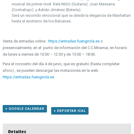
musical de primer nivel: Rale Mićić (Guitarra): Joan Massana
(Contrabajo): y Adrián Jiménez (Batería).
Será un recorrido emocional que va desde la elegancia de Manhattan
hasta el exotismo de los Balcanes.
Venta de entradas online :
https://entradas.fuengirola.es
o
presencialmente, en el punto de información del C.C.Miramar, en horario
de lunes a viernes de 10:00 – 12:30 y de 15:00 – 18:00.
Para el concierto del día 4 de junio, que es gratuito (hasta completar
aforo) , se pueden descargar las invitaciones en la web:
https://entradas.fuengirola.es
+ GOOGLE CALENDAR
+ EXPORTAR ICAL
Detalles