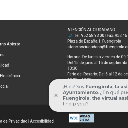
ATENCIÓN AL CIUDADANO
Tel.
952 58 93 00
|
Fax. 952 46
Plaza de España,1. Fuengirola
rno Abierto
atencionciudadana@fuengirola.o
smo
Horario: De lunes a viernes de 09:
Del 15 de junio al 15 de septiembre
lidad
13:30
Feria del Rosario: Del 6 al 12 de oc
Electrónica
10:00 a 13:30
ocial
DIRECTORIO MUNICIPAL
ca de Privacidad
|
Accesibilidad