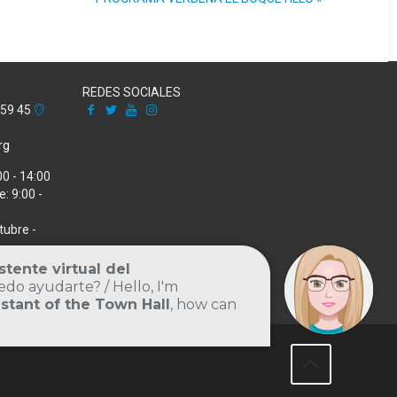
REDES SOCIALES
Facebook
X
Youtube
Instagram
 59 45
rg
00 - 14:00
: 9:00 -
tubre -
Volver