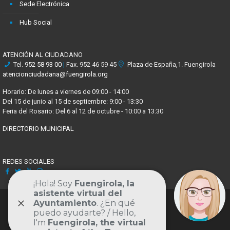
Sede Electrónica
Hub Social
ATENCIÓN AL CIUDADANO
Tel.
952 58 93 00
|
Fax. 952 46 59 45
Plaza de España,1. Fuengirola
atencionciudadana@fuengirola.org
Horario: De lunes a viernes de 09:00 - 14:00
Del 15 de junio al 15 de septiembre: 9:00 - 13:30
Feria del Rosario: Del 6 al 12 de octubre - 10:00 a 13:30
DIRECTORIO MUNICIPAL
REDES SOCIALES
Facebook
X
Youtube
Instagram
Volver