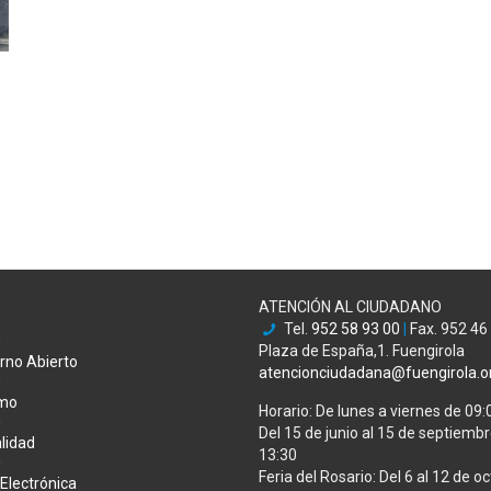
ATENCIÓN AL CIUDADANO
Tel.
952 58 93 00
|
Fax. 952 46
Plaza de España,1. Fuengirola
rno Abierto
atencionciudadana@fuengirola.o
smo
Horario: De lunes a viernes de 09:
Del 15 de junio al 15 de septiembre
lidad
13:30
Feria del Rosario: Del 6 al 12 de oc
Electrónica