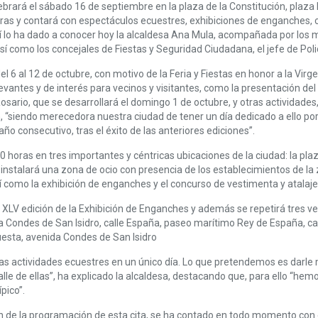
lebrará el sábado 16 de septiembre en la plaza de la Constitución, plaza
oras y contará con espectáculos ecuestres, exhibiciones de enganches, c
 lo ha dado a conocer hoy la alcaldesa Ana Mula, acompañada por los 
 como los concejales de Fiestas y Seguridad Ciudadana, el jefe de Policí
el 6 al 12 de octubre, con motivo de la Feria y Fiestas en honor a la Vir
evantes y de interés para vecinos y visitantes, como la presentación del
osario, que se desarrollará el domingo 1 de octubre, y otras actividade
 “siendo merecedora nuestra ciudad de tener un día dedicado a ello por 
ño consecutivo, tras el éxito de las anteriores ediciones”.
0 horas en tres importantes y céntricas ubicaciones de la ciudad: la pla
nstalará una zona de ocio con presencia de los establecimientos de la zo
sí como la exhibición de enganches y el concurso de vestimenta y atalaje
XLV edición de la Exhibición de Enganches y además se repetirá tres vece
a Condes de San Isidro, calle España, paseo marítimo Rey de España, ca
esta, avenida Condes de San Isidro
as actividades ecuestres en un único día. Lo que pretendemos es darle 
 calle de ellas”, ha explicado la alcaldesa, destacando que, para ello “
pico”.
n de la programación de esta cita, se ha contado en todo momento con 