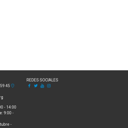
REDES SOCIALES
Facebook
X
Youtube
Instagram
 59 45
rg
00 - 14:00
: 9:00 -
tubre -