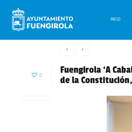
INICIO
Artículo
Siguiente
anterior
Articulo
Fuengirola ‘A Caba
0
de la Constitución