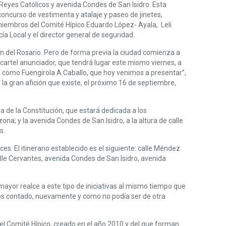
 Reyes Católicos y avenida Condes de San Isidro. Esta
oncurso de vestimenta y atalaje y paseo de jinetes,
miembros del Comité Hípico Eduardo López- Ayala, Leli
a Local y el director general de seguridad.
gen del Rosario. Pero de forma previa la ciudad comienza a
 cartel anunciador, que tendrá lugar este mismo viernes, a
s, como Fuengirola A Caballo, que hoy venimos a presentar”,
la gran afición que existe, el próximo 16 de septiembre,
za de la Constitución, que estará dedicada a los
na; y la avenida Condes de San Isidro, a la altura de calle
s.
s. El itinerario establecido es el siguiente: calle Méndez
lle Cervantes, avenida Condes de San Isidro, avenida
mayor realce a este tipo de iniciativas al mismo tiempo que
hemos contado, nuevamente y como no podía ser de otra
el Comité Hípico, creado en el año 2010 y del que forman