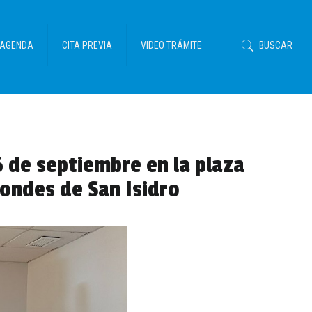
AGENDA
CITA PREVIA
VIDEO TRÁMITE
BUSCAR
16 de septiembre en la plaza
Condes de San Isidro