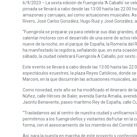
6/9/2023 – La sexta edición de Fuengirola ‘A Caballo’ se ce
jornada se llevará a cabo desde las 13:00 hasta las 22:00 h
amazonas y carruajes, así como actuaciones musicales. Así
Rivero, José Carlos González, Hugo Ruiz y José González, así
“Fuengirola se preparar ya para celebrar sus días grandes, d
calentar motores con el desarrollo de una serie de actos rel
nueve de la noche, en el parque de España; la Romería del R
ha manifestado la regidora, señalando que, en esta ocasión,
sábado, la ciudad celebrará Fuengirola A Caballo, por sexto a
Este evento se llevará a cabo desde las 13:00 hasta las 22:0
espectáculos ecuestres; la plaza Reyes Católicos, donde se i
Marconi, en la que discurrirán las actuaciones musicales, a
Como novedad, este año se ha modificado el itinerario de la 
Núñez, calle Héroes de Baler, avenida Santa Amalia, avenid
Jacinto Benavente, paseo marítimo Rey de España, calle Cu
“Trasladamos así al centro de nuestra ciudad y unificamos l
permitimos a los fuengiroleños y visitantes disfrutar en la
forma, con el asesoramiento de los miembros del Comité Hí
Así, para la puesta en marcha de este proyecto y confecció