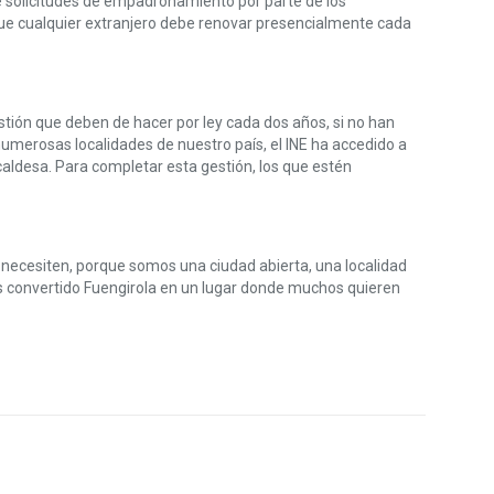
e solicitudes de empadronamiento por parte de los
ue cualquier extranjero debe renovar presencialmente cada
tión que deben de hacer por ley cada dos años, si no han
numerosas localidades de nuestro país, el INE ha accedido a
lcaldesa. Para completar esta gestión, los que estén
 necesiten, porque somos una ciudad abierta, una localidad
os convertido Fuengirola en un lugar donde muchos quieren