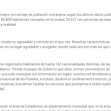
mayor porcentaje de población extranjera, según los últimos datos public
2.800 habitantes censados en la ciudad, 30.621 son personas de naciona
a realidad.
oderno, agradable y cómodo en el que vivir. Nuestras características or
en en un lugar agradable y acogedor, donde cada vez son más los que qu
iene registrados habitantes de hasta 142 nacionalidades distintas, de la
italianos. “Desde el equipo de Gobierno que dirijo, somos conocedores 
e una web municipal con información en inglés; nuestra red de bibliote
ternacional de los Pueblos, e incluso, durante el confinamiento estricto
iciativas, buscamos facilitar los servicios que prestamos a todos nuest
ía”.
ocen el área de Estadística, un departamento municipal que, en la actua