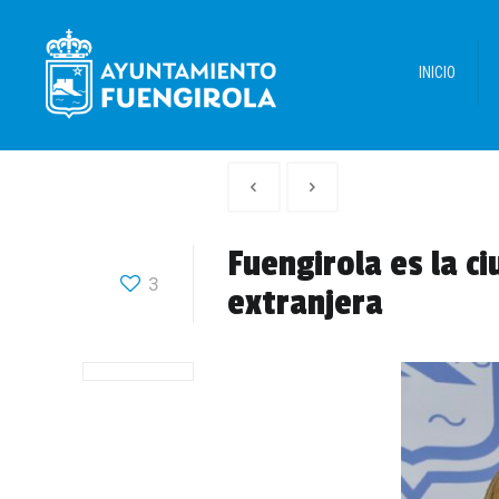
INICIO
Artículo
Siguiente
anterior
Articulo
Fuengirola es la c
3
extranjera