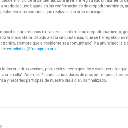
 desde el inicio de la pandemia. Esta área “ha registrado un aumento d
e ha producido una bajada en las confirmaciones de empadronamiento, q
s gestiones más comunes que realiza dicha área municipal.
do imposible para muchos extranjeros confirmar su empadronamiento, ges
do la mandataria. Debido a esta circunstancia, “que se ha repetido en 
lectrónico, siempre que el residente sea comunitario”, ha anunciado la a
s de
estadística@fuengirola.org
.
odos nuestros vecinos, para realizar esta gestión y cualquier otra que
 vivir en ella”. Además, “siendo conocedores de que, entre todos, hem
sa y hacerles partícipes de nuestro día a día”, ha finalizado.