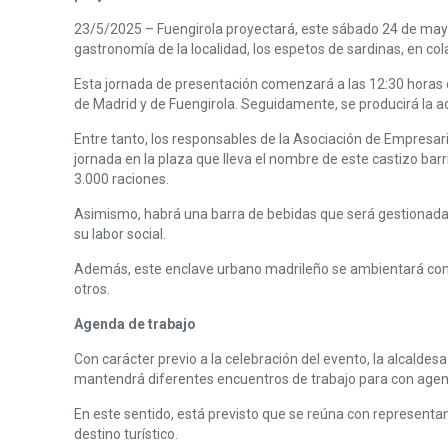
23/5/2025 – Fuengirola proyectará, este sábado 24 de mayo, s
gastronomía de la localidad, los espetos de sardinas, en co
Esta jornada de presentación comenzará a las 12:30 horas d
de Madrid y de Fuengirola. Seguidamente, se producirá la act
Entre tanto, los responsables de la Asociación de Empresari
jornada en la plaza que lleva el nombre de este castizo barri
3.000 raciones.
Asimismo, habrá una barra de bebidas que será gestionada 
su labor social.
Además, este enclave urbano madrileño se ambientará con el
otros.
Agenda de trabajo
Con carácter previo a la celebración del evento, la alcald
mantendrá diferentes encuentros de trabajo para con agent
En este sentido, está previsto que se reúna con representan
destino turístico.