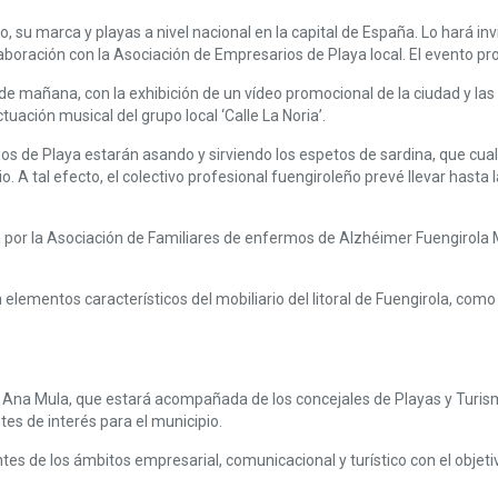
u marca y playas a nivel nacional en la capital de España. Lo hará invit
laboración con la Asociación de Empresarios de Playa local. El evento p
e mañana, con la exhibición de un vídeo promocional de la ciudad y la
uación musical del grupo local ‘Calle La Noria’.
os de Playa estarán asando y sirviendo los espetos de sardina, que cual
o. A tal efecto, el colectivo profesional fuengiroleño prevé llevar hasta
por la Asociación de Familiares de enfermos de Alzhéimer Fuengirola M
ementos característicos del mobiliario del litoral de Fuengirola, como 
esa Ana Mula, que estará acompañada de los concejales de Playas y Tur
es de interés para el municipio.
tes de los ámbitos empresarial, comunicacional y turístico con el objet