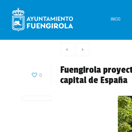
INICIO
Artículo
Siguiente
anterior
Articulo
Fuengirola proyect
0
capital de España