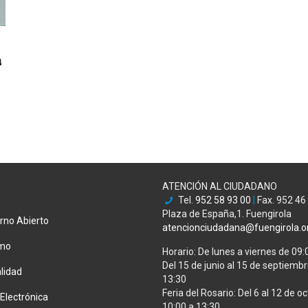
a
ATENCIÓN AL CIUDADANO
Tel.
952 58 93 00
|
Fax. 952 46
Plaza de España,1. Fuengirola
rno Abierto
atencionciudadana@fuengirola.o
smo
Horario: De lunes a viernes de 09:
Del 15 de junio al 15 de septiembre
lidad
13:30
Feria del Rosario: Del 6 al 12 de oc
Electrónica
10:00 a 13:30