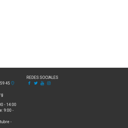
REDES SOCIALES
Facebook
X
Youtube
Instagram
 59 45
rg
00 - 14:00
: 9:00 -
tubre -