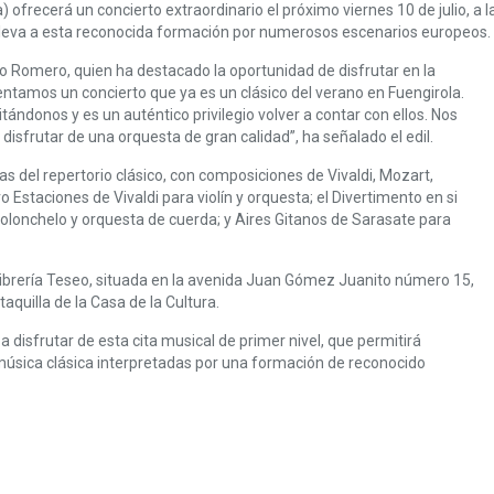
recerá un concierto extraordinario el próximo viernes 10 de julio, a las
o lleva a esta reconocida formación por numerosos escenarios europeos.
igo Romero, quien ha destacado la oportunidad de disfrutar en la
entamos un concierto que ya es un clásico del verano en Fuengirola.
ándonos y es un auténtico privilegio volver a contar con ellos. Nos
isfrutar de una orquesta de gran calidad”, ha señalado el edil.
s del repertorio clásico, con composiciones de Vivaldi, Mozart,
 Estaciones de Vivaldi para violín y orquesta; el Divertimento en si
olonchelo y orquesta de cuerda; y Aires Gitanos de Sarasate para
Librería Teseo, situada en la avenida Juan Gómez Juanito número 15,
taquilla de la Casa de la Cultura.
 disfrutar de esta cita musical de primer nivel, que permitirá
úsica clásica interpretadas por una formación de reconocido