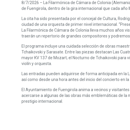
8/7/2026 – La Filarmónica de Cámara de Colonia (Alemania) of
de Fuengirola, dentro de la gira internacional que cada añ
La cita ha sido presentada por el concejal de Cultura, Rodr
ciudad de una orquesta de primer nivel internacional. “Pres
La Filarmónica de Cámara de Colonia lleva muchos años visit
traerán un repertorio de grandes compositores y podremos d
El programa incluye una cuidada selección de obras maestra
Tchaikovski y Sarasate. Entre las piezas destacan Las Cuatro
mayor KV 137 de Mozart; el Nocturno de Tchaikovski para vi
violín y orquesta.
Las entradas pueden adquirirse de forma anticipada en la 
así como desde una hora antes del inicio del concierto en la 
El Ayuntamiento de Fuengirola anima a vecinos y visitantes a
acercarse a algunas de las obras más emblemáticas de la m
prestigio internacional.