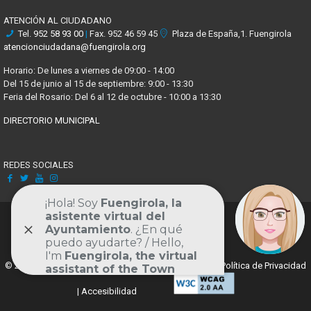
ATENCIÓN AL CIUDADANO
Tel.
952 58 93 00
|
Fax. 952 46 59 45
Plaza de España,1. Fuengirola
atencionciudadana@fuengirola.org
Horario: De lunes a viernes de 09:00 - 14:00
Del 15 de junio al 15 de septiembre: 9:00 - 13:30
Feria del Rosario: Del 6 al 12 de octubre - 10:00 a 13:30
DIRECTORIO MUNICIPAL
REDES SOCIALES
Facebook
X
Youtube
Instagram
Volver
al
© 2024 Portal Municipal de Fuengirola. |
Aviso Legal y Política de Privacidad
inicio
|
Accesibilidad