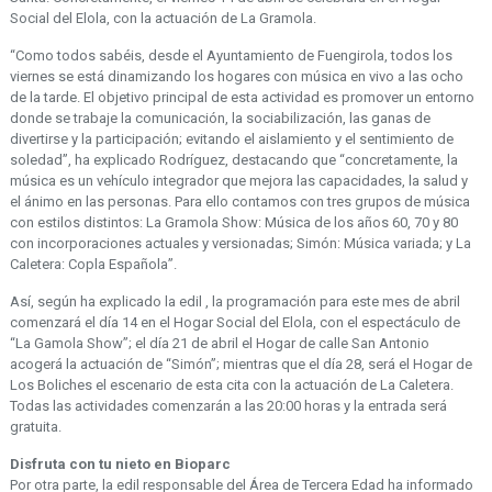
Social del Elola, con la actuación de La Gramola.
“Como todos sabéis, desde el Ayuntamiento de Fuengirola, todos los
viernes se está dinamizando los hogares con música en vivo a las ocho
de la tarde. El objetivo principal de esta actividad es promover un entorno
donde se trabaje la comunicación, la sociabilización, las ganas de
divertirse y la participación; evitando el aislamiento y el sentimiento de
soledad”, ha explicado Rodríguez, destacando que “concretamente, la
música es un vehículo integrador que mejora las capacidades, la salud y
el ánimo en las personas. Para ello contamos con tres grupos de música
con estilos distintos: La Gramola Show: Música de los años 60, 70 y 80
con incorporaciones actuales y versionadas; Simón: Música variada; y La
Caletera: Copla Española”.
Así, según ha explicado la edil , la programación para este mes de abril
comenzará el día 14 en el Hogar Social del Elola, con el espectáculo de
“La Gamola Show”; el día 21 de abril el Hogar de calle San Antonio
acogerá la actuación de “Simón”; mientras que el día 28, será el Hogar de
Los Boliches el escenario de esta cita con la actuación de La Caletera.
Todas las actividades comenzarán a las 20:00 horas y la entrada será
gratuita.
Disfruta con tu nieto en Bioparc
Por otra parte, la edil responsable del Área de Tercera Edad ha informado