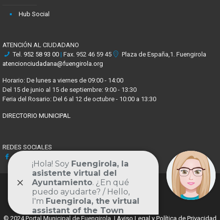
Hub Social
ATENCIÓN AL CIUDADANO
Tel.
952 58 93 00
|
Fax. 952 46 59 45
Plaza de España,1. Fuengirola
atencionciudadana@fuengirola.org
Horario: De lunes a viernes de 09:00 - 14:00
Del 15 de junio al 15 de septiembre: 9:00 - 13:30
Feria del Rosario: Del 6 al 12 de octubre - 10:00 a 13:30
DIRECTORIO MUNICIPAL
REDES SOCIALES
Facebook
X
Youtube
Instagram
Volver
al
© 2024 Portal Municipal de Fuengirola. |
Aviso Legal y Política de Privacidad