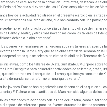
 demandas de este sector de la población. Entre otras, destacan la celeb
n la Feria del Rosario o el evento de Los 40 Sessions y Alvama Ice en Ma
ance hoy de la actividad registrada en el presente ejercicio en la citad
de 72 actividades a lo largo del año, que han contado con una participa
septiembre hasta junio, la concejalía de Juventud ofrece de manera con
es de Canto y Teatro, y otros más novedosos como los talleres de Intelig
diciones debido a la alta demanda”.
 los jóvenes y en esa línea se han organizado seis talleres a través de 
 eventos como la Game Party que se celebra este fin de semana en la Ca
 independientes que se celebró en el mes de abril en la Tenencia de Alc
 iniciativas, como los talleres de Skate, Surfskate, BMC, “pero sobre t
ibre Fuengirola para desarrollar actividades de calistenia, grafiti, u
ntud, que celebramos en el parque de La Loma y que incluyó concurso de K
a la alta demanda, se transformó en una liga de verano”.
 los jóvenes. Este se han organizado una decena de ellas que en su co
Bolonia y El Palmar o los acantilados de Maro han sido algunos de los de
las actividades relacionadas con la Feria del Rosario, como el taller de
 el espacio de referencia para los jóvenes durante las fiestas patronal