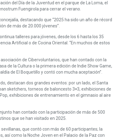
ración del Día de la Juventud en el parque de La Loma, el
renostrum Fuengirola para cerrar el verano.
a concejalía, destacando que “2025 ha sido un año de récord
ción de más de 20.000 jóvenes”.
tinua talleres para jóvenes, desde los 6 hasta los 35
encia Artificial o de Cocina Oriental. “En muchos de estos
la asociación de Cibervoluntarios, que han contado con la
sa de la Cultura o la primera edición de Indie Show Game,
aldía de El Boquetillo y contó con mucha aceptación”.
odo, destacan dos grandes eventos: por un lado, el Santa
rban sketchers, torneos de baloncesto 3×3, exhibiciones de
-Pop, exhibiciones de entrenamiento en el gimnasio al aire
njunto han contado con la participación de más de 500
stinos que se han visitado en 2025.
 sevillanas, que contó con más de 60 participantes; la
es, así como la Noche Joven en el Palacio de la Paz con