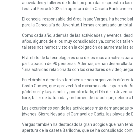
actividades y talleres de todo tipo para dar respuesta a las
festival Perrock 2025, la apertura de la Caseta Bariloche e
El concejal responsable del área, Isaac Vargas, ha hecho bal
para la Concejalía de Juventud. Hemos organizado un total 
Como cada año, además de las actividades y eventos, desde 
años, algunos de ellos muy consolidados ya, como los taller
talleres nos hemos visto en la obligación de aumentar las e
El ámbito de la tecnología es uno de los más atractivos para
participación de 90 personas. Además, se han desarrollado
“una actividad relacionada con los creadores de videojuegos
En el ámbito deportivo también se han organizado diferentes
Costa Games, que aprovechó al máximo cada espacio de Área L
pádel surf y kayak polo; y por otro lado, el Día de la Juve
libre, taller de batucada y un torneo de fútbol que, debido 
Las excursiones son de las actividades más demandadas por
jóvenes. Sierra Nevada, el Carnaval de Cádiz, las playas de 
Vargas también ha destacado la gran acogida que han tenido 
apertura de la caseta Bariloche, que se ha consolidado como