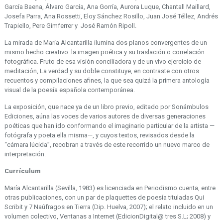
García Baena, Álvaro García, Ana Gorría, Aurora Luque, Chantall Maillard,
Josefa Parra, Ana Rossetti, Eloy Sánchez Rosillo, Juan José Téllez, Andrés
Trapiello, Pere Gimferrer y José Ramón Ripoll.
La mirada de María Alcantarilla ilumina dos planos convergentes de un
mismo hecho creativo: la imagen poética y su traslación o correlación
fotográfica. Fruto de esa visión conciliadora y de un vivo ejercicio de
meditación, La verdad y su doble constituye, en contraste con otros
recuentos y compilaciones afines, la que sea quizá la primera antología
visual de la poesía española contemporánea.
La exposición, que nace ya de un libro previo, editado por Sonámbulos
Ediciones, aúna las voces de varios autores de diversas generaciones
poéticas que han ido conformando el imaginario particular de la artista —
fotógrafa y poeta ella misma—, y cuyos textos, revisados desde la
“cámara lúcida”, recobran a través de este recorrido un nuevo marco de
interpretación.
Currículum
María Alcantarilla (Sevilla, 1983) es licenciada en Periodismo cuenta, entre
otras publicaciones, con un par de plaquettes de poesía tituladas Qui
Scribit y 7 Naúfragos en Tierra (Dip. Huelva, 2007); el relato incluido en un
volumen colectivo, Ventanas a Internet (EdicionDigital@ tres S.L; 2008) y