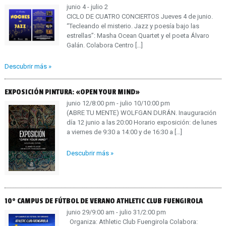
junio 4 - julio 2
CICLO DE CUATRO CONCIERTOS Jueves 4 de junio.
“Tecleando el misterio. Jazz y poesía bajo las
estrellas”: Masha Ocean Quartet y el poeta Álvaro
Galán. Colabora Centro
[…]
Descubrir más »
EXPOSICIÓN PINTURA: «OPEN YOUR MIND»
junio 12/8:00 pm - julio 10/10:00 pm
(ABRE TU MENTE) WOLFGAN DURÁN. Inauguración
día 12 junio a las 20:00 Horario exposición: de lunes
a viernes de 9:30 a 14:00 y de 16:30 a
[…]
Descubrir más »
10º CAMPUS DE FÚTBOL DE VERANO ATHLETIC CLUB FUENGIROLA
junio 29/9:00 am - julio 31/2:00 pm
Organiza: Athletic Club Fuengirola Colabora: