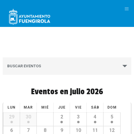
M
Búsqueda
y
BUSCAR EVENTOS
navegació
de
vistas
de
Eventos en julio 2026
Eventos
Calendario
Calendario
LUN
MAR
MIÉ
JUE
VIE
SÁB
DOM
de
de
Eventos
29
30
1
2
3
4
5
Eventos
6
7
8
9
10
11
12