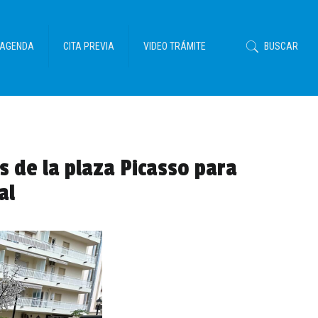
AGENDA
CITA PREVIA
VIDEO TRÁMITE
BUSCAR
s de la plaza Picasso para
al