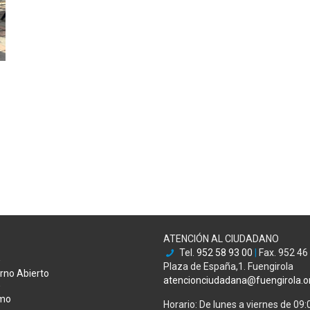
ATENCIÓN AL CIUDADANO
Tel.
952 58 93 00
|
Fax. 952 46
Plaza de España,1. Fuengirola
rno Abierto
atencionciudadana@fuengirola.o
smo
Horario: De lunes a viernes de 09: