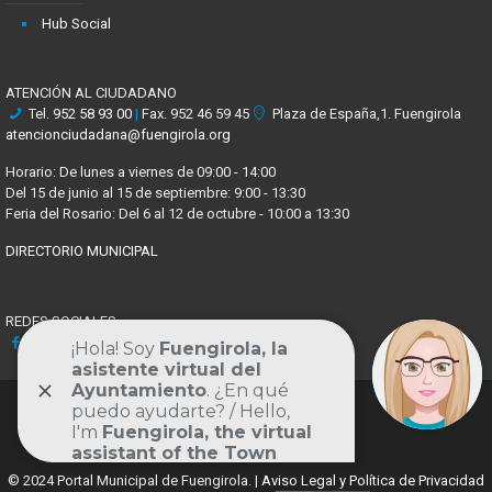
Hub Social
ATENCIÓN AL CIUDADANO
Tel.
952 58 93 00
|
Fax. 952 46 59 45
Plaza de España,1. Fuengirola
atencionciudadana@fuengirola.org
Horario: De lunes a viernes de 09:00 - 14:00
Del 15 de junio al 15 de septiembre: 9:00 - 13:30
Feria del Rosario: Del 6 al 12 de octubre - 10:00 a 13:30
DIRECTORIO MUNICIPAL
REDES SOCIALES
Facebook
X
Youtube
Instagram
Volver
al
© 2024 Portal Municipal de Fuengirola. |
Aviso Legal y Política de Privacidad