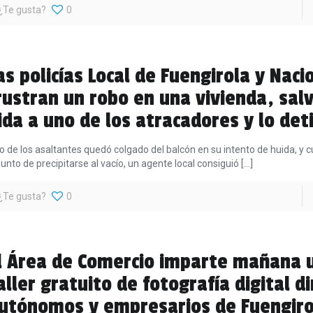
¿Te gusta?
0
as policías Local de Fuengirola y Naci
rustran un robo en una vivienda, sal
ida a uno de los atracadores y lo de
o de los asaltantes quedó colgado del balcón en su intento de huida, y
punto de precipitarse al vacío, un agente local consiguió
[…]
¿Te gusta?
0
l Área de Comercio imparte mañana 
aller gratuito de fotografía digital di
utónomos y empresarios de Fuengiro