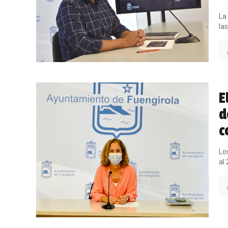
La
la
E
d
c
Lo
al