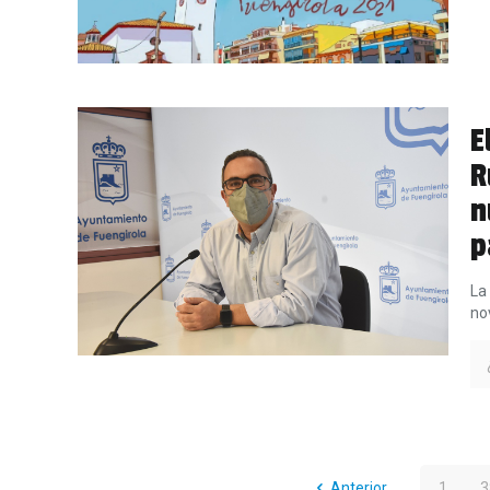
E
R
n
p
La
no
Anterior
1
...
3