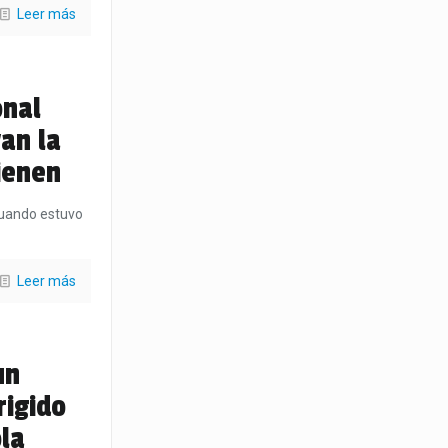
Leer más
onal
van la
tienen
 cuando estuvo
Leer más
un
rigido
la