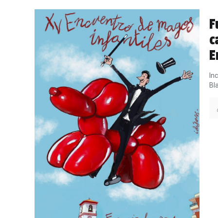
F
c
E
In
Bl