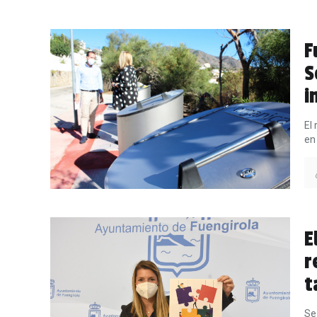
F
S
i
El
en
E
r
t
Se