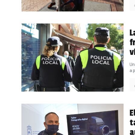
L
f
v
Un
a 
E
t
a