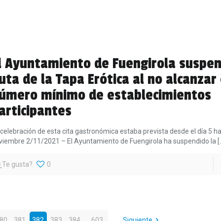
l Ayuntamiento de Fuengirola suspen
uta de la Tapa Erótica al no alcanzar 
úmero mínimo de establecimientos
articipantes
 celebración de esta cita gastronómica estaba prevista desde el día 5 ha
viembre 2/11/2021 – El Ayuntamiento de Fuengirola ha suspendido la
[
¿Te gusta?
0
80
381
382
383
384
...
603
Siguiente