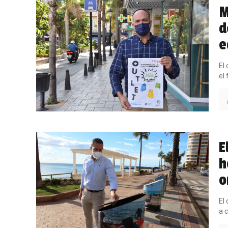
M
d
e
El
el
E
h
o
El
a 