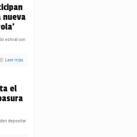
icipan
a nueva
ola’
do estival con
Leer más
ta el
 basura
ueden depositar