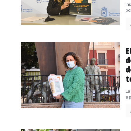
In
po
E
d
d
t
La
a p