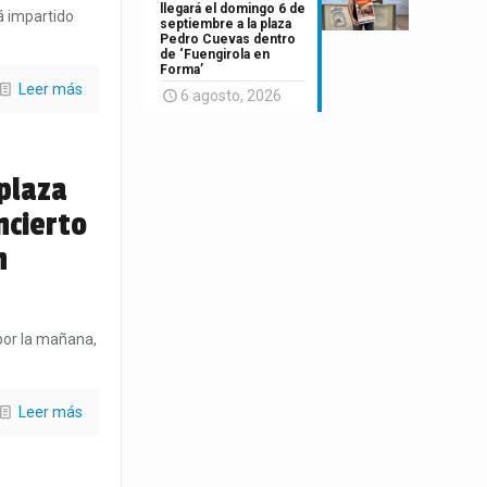
llegará el domingo 6 de
á impartido
septiembre a la plaza
Pedro Cuevas dentro
de ‘Fuengirola en
Forma’
Leer más
6 agosto, 2026
 plaza
ncierto
n
por la mañana,
Leer más