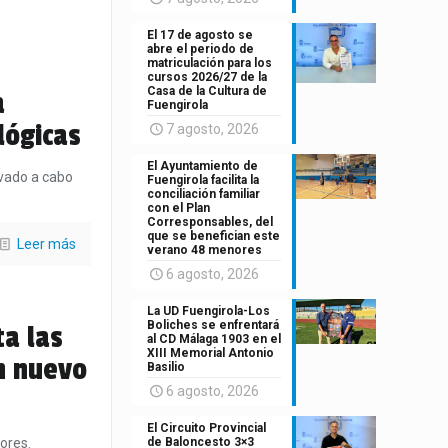
El 17 de agosto se
abre el periodo de
matriculación para los
cursos 2026/27 de la
Casa de la Cultura de
a
Fuengirola
lógicas
7 agosto, 2026
El Ayuntamiento de
evado a cabo
Fuengirola facilita la
conciliación familiar
con el Plan
Corresponsables, del
que se benefician este
Leer más
verano 48 menores
6 agosto, 2026
La UD Fuengirola-Los
Boliches se enfrentará
a las
al CD Málaga 1903 en el
XIII Memorial Antonio
n nuevo
Basilio
6 agosto, 2026
El Circuito Provincial
de Baloncesto 3×3
lores.