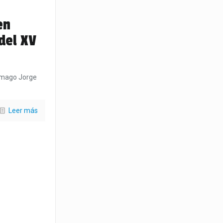
en
 del XV
l mago Jorge
Leer más