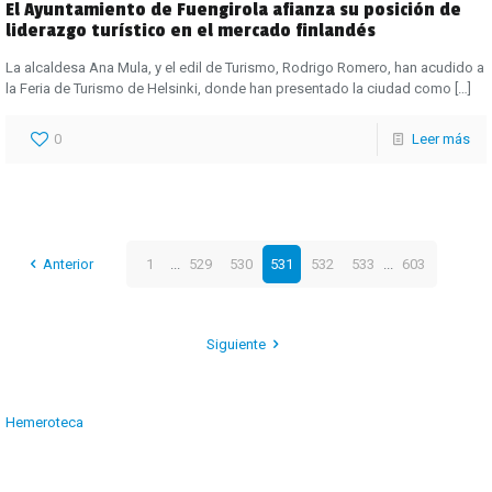
El Ayuntamiento de Fuengirola afianza su posición de
liderazgo turístico en el mercado finlandés
La alcaldesa Ana Mula, y el edil de Turismo, Rodrigo Romero, han acudido a
la Feria de Turismo de Helsinki, donde han presentado la ciudad como
[…]
0
Leer más
Anterior
1
...
529
530
531
532
533
...
603
Siguiente
Hemeroteca