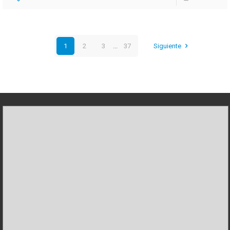
1
2
3
...
37
Siguiente