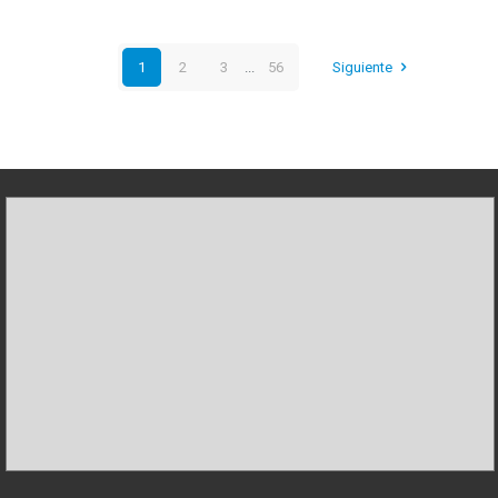
1
2
3
...
56
Siguiente