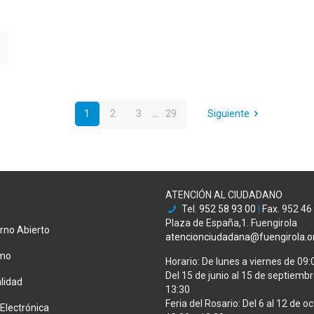
1
2
3
...
29
Siguiente
ATENCIÓN AL CIUDADANO
Tel.
952 58 93 00
|
Fax. 952 46
Plaza de España,1. Fuengirola
rno Abierto
atencionciudadana@fuengirola.o
smo
Horario: De lunes a viernes de 09:
Del 15 de junio al 15 de septiembre
lidad
13:30
Feria del Rosario: Del 6 al 12 de oc
Electrónica