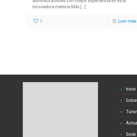
administraciones con mayor experiencia en esta
innovadora materia Más
[…]
3
Leer más
Inicio
Gobie
Turi
Actua
Sede 