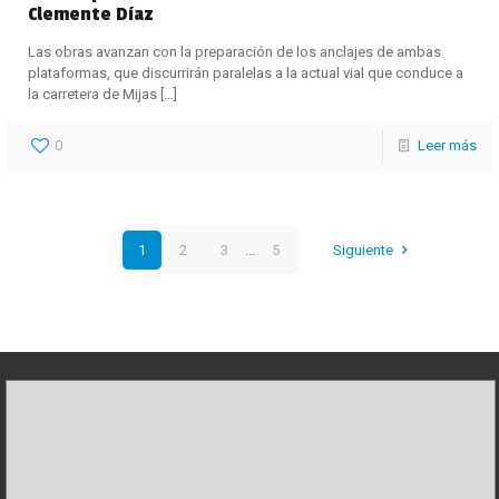
Clemente Díaz
Las obras avanzan con la preparación de los anclajes de ambas
plataformas, que discurrirán paralelas a la actual vial que conduce a
la carretera de Mijas
[…]
0
Leer más
1
2
3
...
5
Siguiente