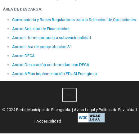
ÁREA DE DESCARGA:
Convocatoria y Bases Reguladoras para la Selección de Operaciones
Anexo Solicitud de Financiación
Anexo Informe propuesta subvencionalidad
Anexo Lista de comprobación S1
Anexo DECA
Anexo Declaración conformidad con DECA
Anexo 6 Plan Implementación EDUSI Fuengirola
© 2024 Portal Municipal de Fuengirola. |
Aviso Legal y Política de Privacidad
|
Accesibilidad